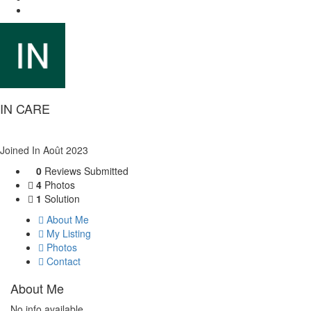
Articles posted by IN CARE
IN CARE
Joined In Août 2023
0
Reviews Submitted
4
Photos
1
Solution
About Me
My Listing
Photos
Contact
About Me
No info available