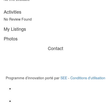
Activities
No Review Found
My Listings
Photos
Contact
© 2023 Healthtech for Good. Tous droits réservés.
Santé en Entreprise (SEE),110 Espl. du Général de Gaulle,
Paris la Défense, FRANCE
Tel +33 6 62 60 95 44
Programme d’innovation porté par
SEE
-
Conditions d'utilisation