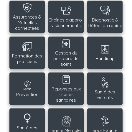
Assurances &
Chaînes d'appro-
Diagnostic &
Mutuelles
visionnements
Détection rapide
connectées
Gestion du
Formation des
parcours de
Handicap
praticiens
soins
Réponses aux
Santé des
Prévention
risques
enfants
sanitaires
Santé des
Santé Mentale
Sport-Santé