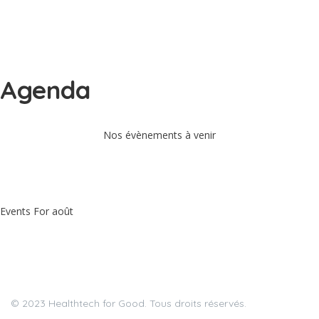
Agenda
Nos évènements à venir
juillet
août 2026
septembre
Events For
août
Affichage sur carte
Affichage par liste
© 2023 Healthtech for Good. Tous droits réservés.