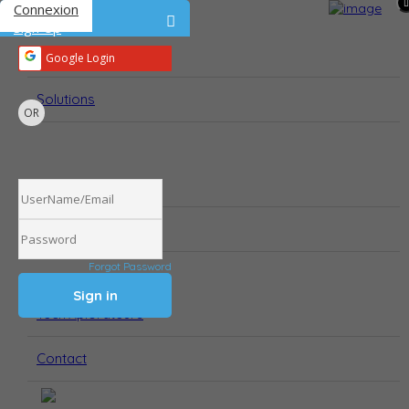
Connexion
Ajouter une solution
Sign Up
Accueil
Google Login
Solutions
OR
Actualités
Challenge
Forgot Password
Tech’Xplorateurs
Contact