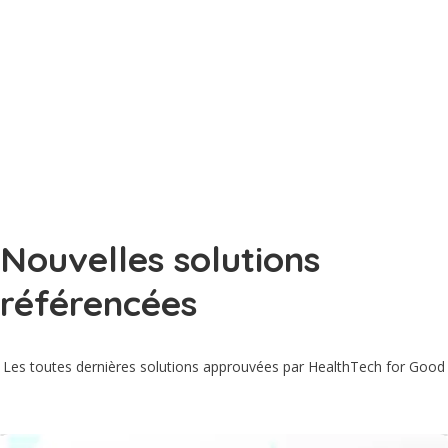
solutions
Vous êtes promoteurs d’une solution HealthTech ? Vous avez
connaissance d’une solution HealthTech dans votre localité ?
Proposez-la !
Proposer une solution
Nouvelles solutions
référencées
Les toutes dernières solutions approuvées par HealthTech for Good