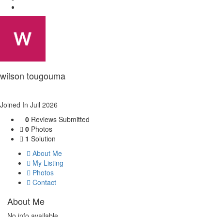
Articles posted by wilson tougouma
wilson tougouma
Joined In Juil 2026
0
Reviews Submitted
0
Photos
1
Solution
About Me
My Listing
Photos
Contact
About Me
No info available