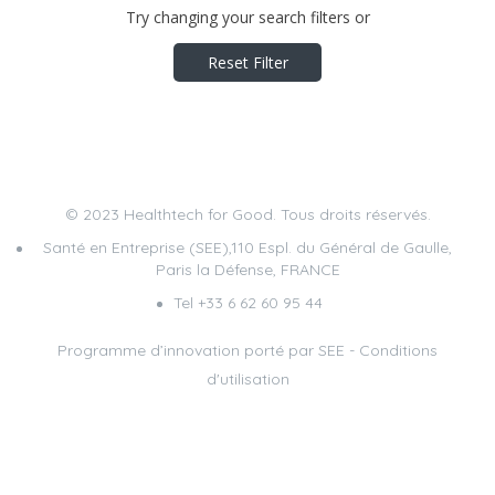
Try changing your search filters or
Reset Filter
© 2023 Healthtech for Good. Tous droits réservés.
Santé en Entreprise (SEE),110 Espl. du Général de Gaulle,
Paris la Défense, FRANCE
Tel +33 6 62 60 95 44
Programme d’innovation porté par
SEE
-
Conditions
d'utilisation