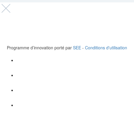
© 2023 Healthtech for Good. Tous droits réservés.
Santé en Entreprise (SEE),110 Espl. du Général de Gaulle,
Paris la Défense, FRANCE
Tel +33 6 62 60 95 44
Programme d’innovation porté par
SEE
-
Conditions d'utilisation