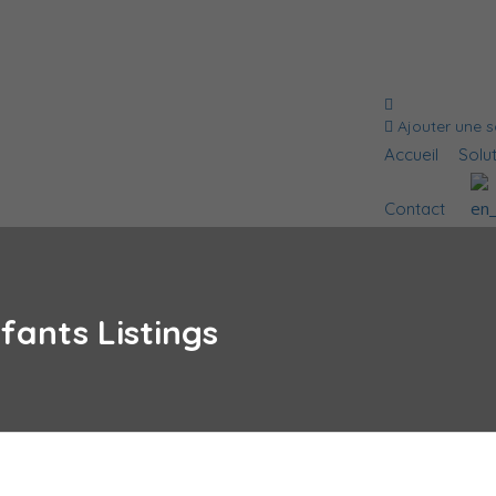
Ajouter une s
Accueil
Solu
Contact
nfants
Listings