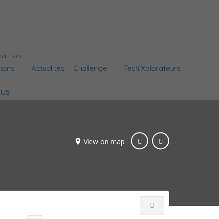
olution
tions
Actualités
Challenge
Tech’Xplorateurs
View on map