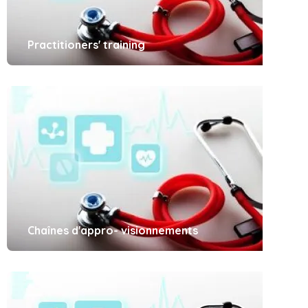
Practitioners' training
Chaînes d'appro- visionnements