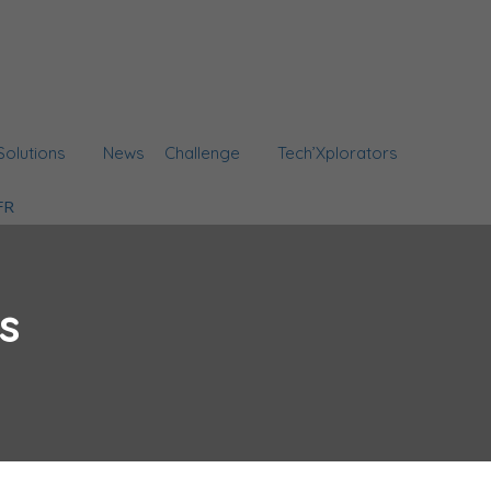
Solutions
News
Challenge
Tech’Xplorators
s