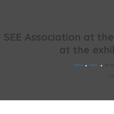
SEE Association at th
at the exhi
Home
News
SEE As
Ne