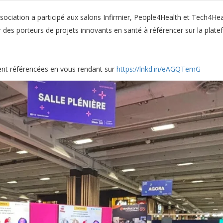
Association a participé aux salons Infirmier, People4Health et Tech4Hea
er des porteurs de projets innovants en santé à référencer sur la p
ent référencées en vous rendant sur
https://lnkd.in/eAGQTemG