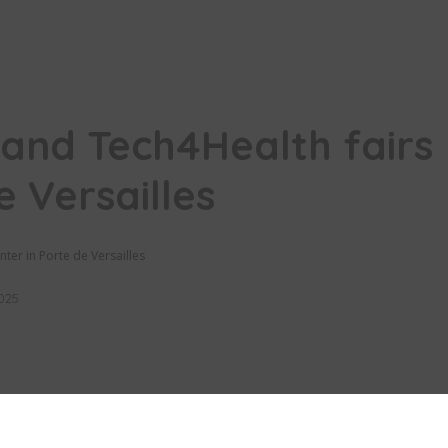
 and Tech4Health fairs
e Versailles
ter in Porte de Versailles
025