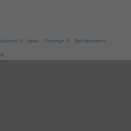
Solutions
News
Challenge
Tech’Xplorators