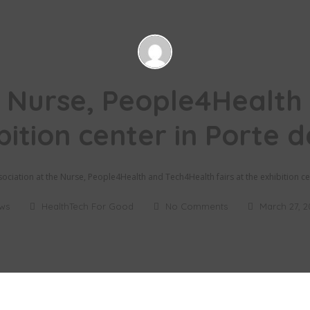
e Nurse, People4Health
bition center in Porte d
sociation at the Nurse, People4Health and Tech4Health fairs at the exhibition cen
ws
HealthTech For Good
No Comments
March 27, 2