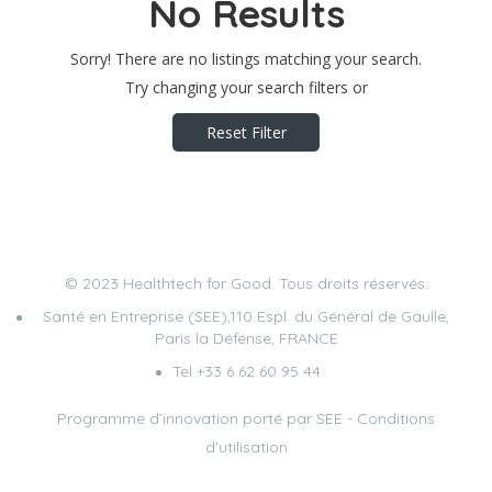
No Results
Sorry! There are no listings matching your search.
Try changing your search filters or
Reset Filter
© 2023 Healthtech for Good. Tous droits réservés.
Santé en Entreprise (SEE),110 Espl. du Général de Gaulle,
Paris la Défense, FRANCE
Tel +33 6 62 60 95 44
Programme d’innovation porté par
SEE
-
Conditions
d'utilisation