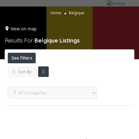
Home
Belgique
View on map
Results For
Belgique
Listings
See Filters
Sort By