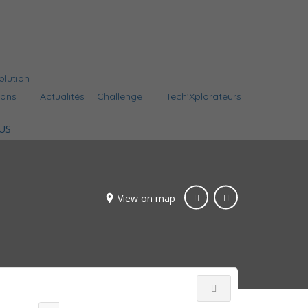
olution
ions
Actualités
Challenge
Tech’Xplorateurs
View on map